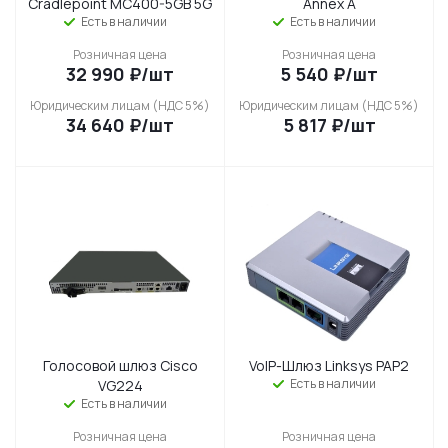
Cradlepoint MC400-5GB 5G
Annex A
Есть в наличии
Есть в наличии
Розничная цена
Розничная цена
32 990
₽
/шт
5 540
₽
/шт
Юридическим лицам (НДС 5%)
Юридическим лицам (НДС 5%)
34 640
₽
/шт
5 817
₽
/шт
Голосовой шлюз Cisco
VoIP-Шлюз Linksys PAP2
Есть в наличии
VG224
Есть в наличии
Розничная цена
Розничная цена