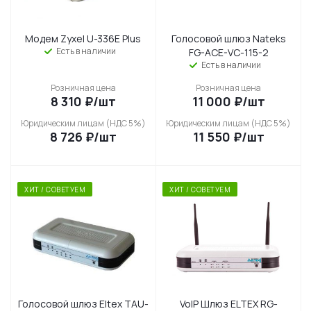
Модем Zyxel U-336E Plus
Голосовой шлюз Nateks
Есть в наличии
FG-ACE-VC-115-2
Есть в наличии
Розничная цена
Розничная цена
8 310
₽
/шт
11 000
₽
/шт
Юридическим лицам (НДС 5%)
Юридическим лицам (НДС 5%)
8 726
₽
/шт
11 550
₽
/шт
ХИТ / СОВЕТУЕМ
ХИТ / СОВЕТУЕМ
Голосовой шлюз Eltex TAU-
VoIP Шлюз ELTEX RG-