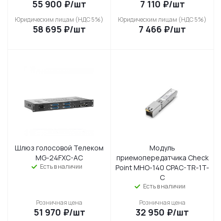
55 900
₽
/шт
7 110
₽
/шт
Юридическим лицам (НДС 5%)
Юридическим лицам (НДС 5%)
58 695
₽
/шт
7 466
₽
/шт
Шлюз голосовой Телеком
Модуль
MG-24FXC-AC
приемопередатчика Check
Есть в наличии
Point MHO-140 CPAC-TR-1T-
C
Есть в наличии
Розничная цена
Розничная цена
51 970
₽
/шт
32 950
₽
/шт