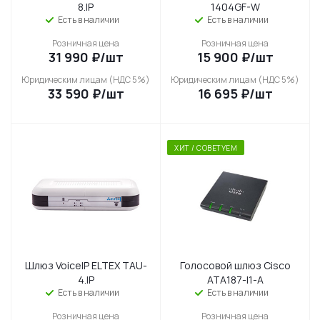
8.IP
1404GF-W
Есть в наличии
Есть в наличии
Розничная цена
Розничная цена
31 990
₽
/шт
15 900
₽
/шт
Юридическим лицам (НДС 5%)
Юридическим лицам (НДС 5%)
33 590
₽
/шт
16 695
₽
/шт
ХИТ / СОВЕТУЕМ
Шлюз VoiceIP ELTEX TAU-
Голосовой шлюз Cisco
4.IP
ATA187-I1-A
Есть в наличии
Есть в наличии
Розничная цена
Розничная цена