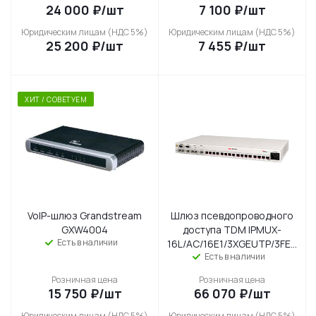
24 000
₽
/шт
7 100
₽
/шт
Юридическим лицам (НДС 5%)
Юридическим лицам (НДС 5%)
25 200
₽
/шт
7 455
₽
/шт
ХИТ / СОВЕТУЕМ
VoIP-шлюз Grandstream
Шлюз псевдопроводного
GXW4004
доступа TDM IPMUX-
Есть в наличии
16L/AC/16E1/3XGEUTP/3FEUTP
Есть в наличии
Розничная цена
Розничная цена
15 750
₽
/шт
66 070
₽
/шт
Юридическим лицам (НДС 5%)
Юридическим лицам (НДС 5%)