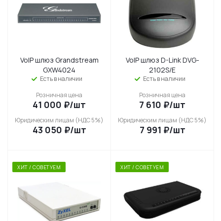
VoIP шлюз Grandstream
VoIP шлюз D-Link DVG-
GXW4024
2102S/E
Есть в наличии
Есть в наличии
Розничная цена
Розничная цена
41 000
₽
/шт
7 610
₽
/шт
Юридическим лицам (НДС 5%)
Юридическим лицам (НДС 5%)
43 050
₽
/шт
7 991
₽
/шт
ХИТ / СОВЕТУЕМ
ХИТ / СОВЕТУЕМ