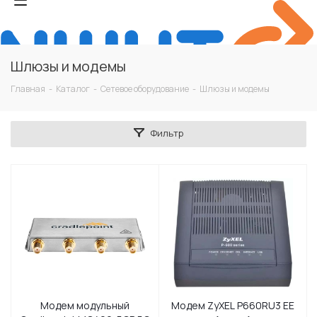
Шлюзы и модемы
Главная
-
Каталог
-
Сетевое оборудование
-
Шлюзы и модемы
Фильтр
Модем модульный
Модем ZyXEL P660RU3 EE