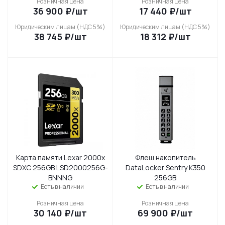
Розничная цена
Розничная цена
36 900
₽
/шт
17 440
₽
/шт
Юридическим лицам (НДС 5%)
Юридическим лицам (НДС 5%)
38 745
₽
/шт
18 312
₽
/шт
Карта памяти Lexar 2000x
Флеш накопитель
SDXC 256GB LSD2000256G-
DataLocker Sentry K350
BNNNG
256GB
Есть в наличии
Есть в наличии
Розничная цена
Розничная цена
30 140
₽
/шт
69 900
₽
/шт