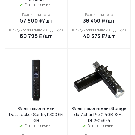
Есть в наличии
Розничная цена
Розничная цена
57 900
₽
/шт
38 450
₽
/шт
Юридическим лицам (НДС 5%)
Юридическим лицам (НДС 5%)
60 795
₽
/шт
40 373
₽
/шт
Флеш накопитель
Флеш накопитель iStorage
DataLocker Sentry K300 64
datAshur Pro 2 4GB IS-FL-
GB
DP2-256-4
Есть в наличии
Есть в наличии