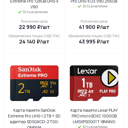
Extreme Pro 128GB UHS-II
Pro UHS-II U3 V90 256GB
Есть в наличии
V90
Есть в наличии
Розничная цена
Розничная цена
22 990
₽
/шт
41 900
₽
/шт
Юридическим лицам (НДС 5%)
Юридическим лицам (НДС 5%)
24 140
₽
/шт
43 995
₽
/шт
Карта памяти SanDisk
Карта памяти Lexar PLAY
Extreme Pro UHS-I 2TB + SD
PRO microSDXC 1000GB
адаптер SDSQXCD-2T00-
LMSXPS0001T-BNNNG
Есть в наличии
GN6MA