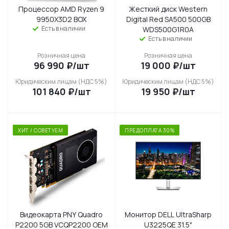
Процессор AMD Ryzen 9
Жесткий диск Western
9950X3D2 BOX
Digital Red SA500 500GB
Есть в наличии
WDS500G1R0A
Есть в наличии
Розничная цена
Розничная цена
96 990
₽
/шт
19 000
₽
/шт
Юридическим лицам (НДС 5%)
Юридическим лицам (НДС 5%)
101 840
₽
/шт
19 950
₽
/шт
ХИТ / СОВЕТУЕМ
ПРЕДОПЛАТА 30%
Видеокарта PNY Quadro
Монитор DELL UltraSharp
P2200 5GB VCQP2200 OEM
U3225QE 31.5"