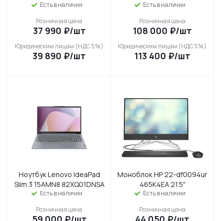
Есть в наличии
Есть в наличии
Розничная цена
Розничная цена
37 990
₽
/шт
108 000
₽
/шт
Юридическим лицам (НДС 5%)
Юридическим лицам (НДС 5%)
39 890
₽
/шт
113 400
₽
/шт
Ноутбук Lenovo IdeaPad
Моноблок HP 22-df0094ur
Slim 3 15AMN8 82XQ01DNSA
465K4EA 21.5"
Есть в наличии
Есть в наличии
Розничная цена
Розничная цена
59 000
₽
/шт
44 050
₽
/шт