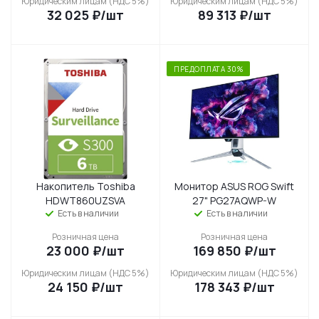
Юридическим лицам (НДС 5%)
Юридическим лицам (НДС 5%)
32 025
₽
/шт
89 313
₽
/шт
ПРЕДОПЛАТА 30%
Накопитель Toshiba
Монитор ASUS ROG Swift
HDWT860UZSVA
27" PG27AQWP-W
Есть в наличии
Есть в наличии
Розничная цена
Розничная цена
23 000
₽
/шт
169 850
₽
/шт
Юридическим лицам (НДС 5%)
Юридическим лицам (НДС 5%)
24 150
₽
/шт
178 343
₽
/шт