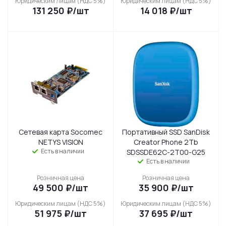
Юридическим лицам (НДС 5%)
Юридическим лицам (НДС 5%)
131 250
₽
/шт
14 018
₽
/шт
Сетевая каpтa Socomec
Портативный SSD SanDisk
NETYS VISION
Creator Phone 2Tb
Есть в наличии
SDSSDE62C-2T00-G25
Есть в наличии
Розничная цена
Розничная цена
49 500
₽
/шт
35 900
₽
/шт
Юридическим лицам (НДС 5%)
Юридическим лицам (НДС 5%)
51 975
₽
/шт
37 695
₽
/шт