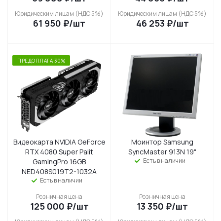
Юридическим лицам (НДС 5%)
Юридическим лицам (НДС 5%)
61 950
₽
/шт
46 253
₽
/шт
ПРЕДОПЛАТА 30%
Видеокарта NVIDIA GeForce
Моинтор Samsung
RTX 4080 Super Palit
SyncMaster 913N 19"
Есть в наличии
GamingPro 16GB
NED408S019T2-1032A
Есть в наличии
Розничная цена
Розничная цена
125 000
₽
/шт
13 350
₽
/шт