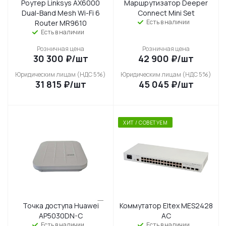
Роутер Linksys AX6000
Маршрутизатор Deeper
Dual-Band Mesh Wi-Fi 6
Connect Mini Set
Есть в наличии
Router MR9610
Есть в наличии
Розничная цена
Розничная цена
30 300
₽
/шт
42 900
₽
/шт
Юридическим лицам (НДС 5%)
Юридическим лицам (НДС 5%)
31 815
₽
/шт
45 045
₽
/шт
ХИТ / СОВЕТУЕМ
Точка доступа Huawei
Коммутатор Eltex MES2428
AP5030DN-C
AC
Есть в наличии
Есть в наличии