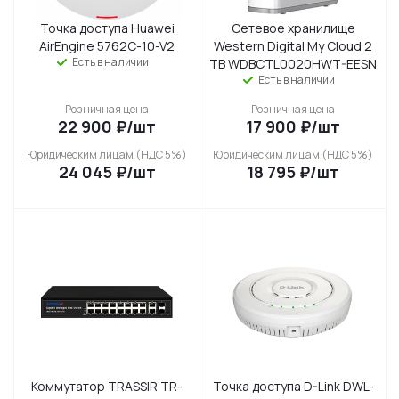
Точка доступа Huawei
Сетевое хранилище
AirEngine 5762C-10-V2
Western Digital My Cloud 2
Есть в наличии
TB WDBCTL0020HWT-EESN
Есть в наличии
Розничная цена
Розничная цена
22 900
₽
/шт
17 900
₽
/шт
Юридическим лицам (НДС 5%)
Юридическим лицам (НДС 5%)
24 045
₽
/шт
18 795
₽
/шт
Коммутатор TRASSIR TR-
Точка доступа D-Link DWL-