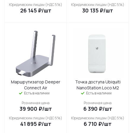
Юридическим лицам (НДС 5%)
Юридическим лицам (НДС 5%)
26 145
₽
/шт
30 135
₽
/шт
Маршрутизатор Deeper
Точка доступа Ubiquiti
Connect Air
NanoStation Loco M2
Есть в наличии
Есть в наличии
Розничная цена
Розничная цена
39 900
₽
/шт
6 390
₽
/шт
Юридическим лицам (НДС 5%)
Юридическим лицам (НДС 5%)
41 895
₽
/шт
6 710
₽
/шт