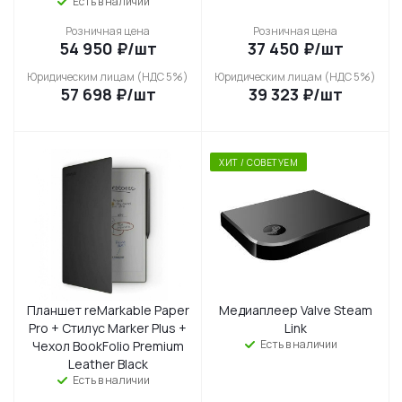
Есть в наличии
Розничная цена
Розничная цена
54 950
₽
/шт
37 450
₽
/шт
Юридическим лицам (НДС 5%)
Юридическим лицам (НДС 5%)
57 698
₽
/шт
39 323
₽
/шт
ХИТ / СОВЕТУЕМ
Планшет reMarkable Paper
Медиаплеер Valve Steam
Pro + Стилус Marker Plus +
Link
Есть в наличии
Чехол BookFolio Premium
Leather Black
Есть в наличии