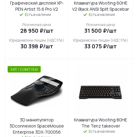
Графический дисплей XP-
Клавиатура Wooting 60HE
PEN Artist 15.6 Pro V2
V2 Black ANSI Split Spacebar
Есть в наличии
Есть в наличии
Розничная цена
Розничная цена
28 950
₽
/шт
31 500
₽
/шт
Юридическим лицам (НДС 5%)
Юридическим лицам (НДС 5%)
30 398
₽
/шт
33 075
₽
/шт
ХИТ / СОВЕТУЕМ
3D манипулятор
Клавиатура Wooting 80HE
3Dconnexion SpaceMouse
The Tenz takeover
Есть в наличии
Enterprise 3DX-700056