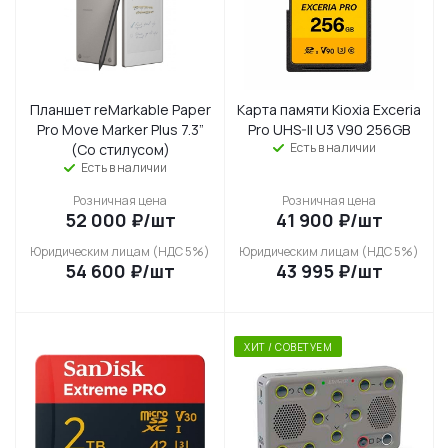
Планшет reMarkable Paper
Карта памяти Kioxia Exceria
Pro Move Маrkеr Plus 7.3”
Pro UHS-II U3 V90 256GB
Есть в наличии
(Со стилусом)
Есть в наличии
Розничная цена
Розничная цена
52 000
₽
/шт
41 900
₽
/шт
Юридическим лицам (НДС 5%)
Юридическим лицам (НДС 5%)
54 600
₽
/шт
43 995
₽
/шт
ХИТ / СОВЕТУЕМ