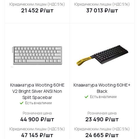
Юридическим лицам (НДС 5%)
Юридическим лицам (НДС 5%)
21 452
₽
/шт
37 013
₽
/шт
Клавиатура Wooting 60HE
Клавиатура Wooting 60HE+
V2 Bright Silver ANSI Non
Black
Есть в наличии
Split Spacebar
Есть в наличии
Розничная цена
Розничная цена
44 900
₽
/шт
23 490
₽
/шт
Юридическим лицам (НДС 5%)
Юридическим лицам (НДС 5%)
47 145
₽
/шт
24 665
₽
/шт