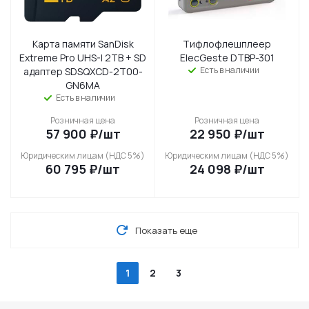
Карта памяти SanDisk
Тифлофлешплеер
Extreme Pro UHS-I 2TB + SD
ElecGeste DTBP-301
Есть в наличии
адаптер SDSQXCD-2T00-
GN6MA
Есть в наличии
Розничная цена
Розничная цена
57 900
₽
/шт
22 950
₽
/шт
Юридическим лицам (НДС 5%)
Юридическим лицам (НДС 5%)
60 795
₽
/шт
24 098
₽
/шт
Показать еще
1
2
3