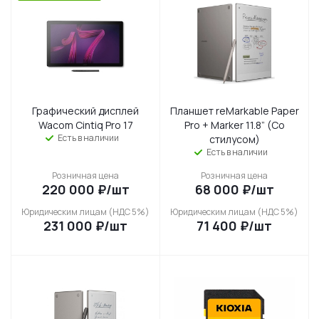
Графический дисплей
Планшет reMarkable Paper
Wacom Cintiq Pro 17
Pro + Маrkеr 11.8” (Со
Есть в наличии
стилусом)
Есть в наличии
Розничная цена
Розничная цена
220 000
₽
/шт
68 000
₽
/шт
Юридическим лицам (НДС 5%)
Юридическим лицам (НДС 5%)
231 000
₽
/шт
71 400
₽
/шт