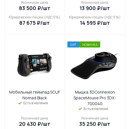
Розничная цена
Розничная цена
83 500
₽
/шт
13 900
₽
/шт
Юридическим лицам (НДС 5%)
Юридическим лицам (НДС 5%)
87 675
₽
/шт
14 595
₽
/шт
ХИТ
НОВИНКА
Мобильный геймпад SCUF
Мышка 3DConnexion
Nomad Black
SpaceMouse Pro 3DX-
Есть в наличии
700040
Есть в наличии
Розничная цена
Розничная цена
20 430
₽
/шт
35 250
₽
/шт