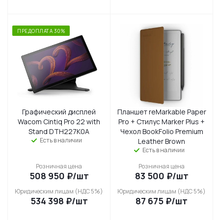
ПРЕДОПЛАТА 30%
Графический дисплей
Планшет reMarkable Paper
Wacom Cintiq Pro 22 with
Pro + Стилус Marker Plus +
Stand DTH227K0A
Чехол BookFolio Premium
Есть в наличии
Leather Brown
Есть в наличии
Розничная цена
Розничная цена
508 950
₽
/шт
83 500
₽
/шт
Юридическим лицам (НДС 5%)
Юридическим лицам (НДС 5%)
534 398
₽
/шт
87 675
₽
/шт