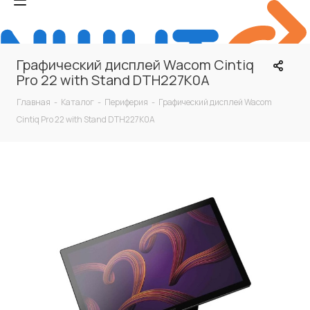
Графический дисплей Wacom Cintiq
Pro 22 with Stand DTH227K0A
Главная
-
Каталог
-
Периферия
-
Графический дисплей Wacom
Cintiq Pro 22 with Stand DTH227K0A