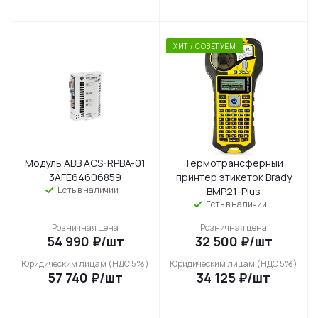
ХИТ / СОВЕТУЕМ
Модуль ABB ACS-RPBA-01
Термотрансферный
3AFE64606859
принтер этикеток Brady
Есть в наличии
BMP21-Plus
Есть в наличии
Розничная цена
Розничная цена
54 990
₽
/шт
32 500
₽
/шт
Юридическим лицам (НДС 5%)
Юридическим лицам (НДС 5%)
57 740
₽
/шт
34 125
₽
/шт