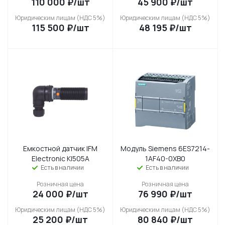
110 000
₽
/шт
45 900
₽
/шт
Юридическим лицам (НДС 5%)
Юридическим лицам (НДС 5%)
115 500
₽
/шт
48 195
₽
/шт
Емкостной датчик IFM
Модуль Siemens 6ES7214-
Electronic KI505A
1AF40-0XB0
Есть в наличии
Есть в наличии
Розничная цена
Розничная цена
24 000
₽
/шт
76 990
₽
/шт
Юридическим лицам (НДС 5%)
Юридическим лицам (НДС 5%)
25 200
₽
/шт
80 840
₽
/шт