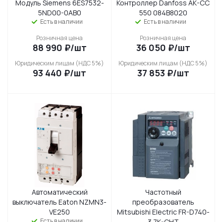
Модуль Siemens 6ES7532-
Контроллер Danfoss AK-CC
5ND00-0AB0
550 084B8020
Есть в наличии
Есть в наличии
Розничная цена
Розничная цена
88 990
₽
/шт
36 050
₽
/шт
Юридическим лицам (НДС 5%)
Юридическим лицам (НДС 5%)
93 440
₽
/шт
37 853
₽
/шт
Автоматический
Частотный
выключатель Eaton NZMN3-
преобразователь
VE250
Mitsubishi Electric FR-D740-
Есть в наличии
3.7K-CHT