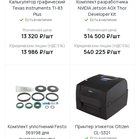
Калькулятор графический
Комплект разработчика
Texas Instruments TI-83
NVIDIA Jetson AGX Thor
Plus
Developer Kit
Есть в наличии
Есть в наличии
Розничная цена
Розничная цена
13 320
₽
/шт
514 500
₽
/шт
Юридическим лицам (НДС 5%)
Юридическим лицам (НДС 5%)
13 986
₽
/шт
540 225
₽
/шт
Комплект уплотнений Festo
Принтер этикеток Citizen
369198 для
CL-S321
Есть в наличии
пневмоцилиндра