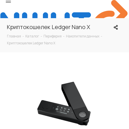
Криптокошелек Ledger Nano X
Главная
-
Каталог
-
Периферия
-
Накопители данных
-
Криптокошелек Ledger Nano X