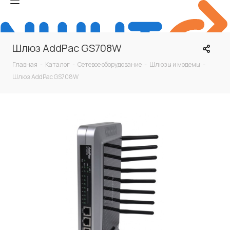
Шлюз AddPac GS708W
Главная
-
Каталог
-
Сетевое оборудование
-
Шлюзы и модемы
-
Шлюз AddPac GS708W