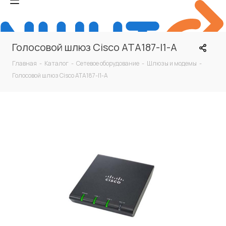
Голосовой шлюз Cisco ATA187-I1-A
Главная
-
Каталог
-
Сетевое оборудование
-
Шлюзы и модемы
-
Голосовой шлюз Cisco ATA187-I1-A