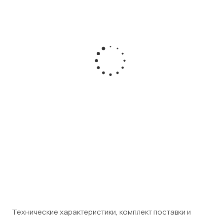
Адаптер для VoIP-телефонии
3G роутер iRZ
Cisco SPA122
RUH2b
Есть в наличии
Есть в наличии
Розничная цена
Розничная цена
9 990
₽
/шт
9 170
₽
/шт
Юридическим лицам
Юридическим лицам (НДС 5%)
(НДС 5%)
9 629
₽
/шт
10 490
₽
/шт
Технические характеристики, комплект поставки и