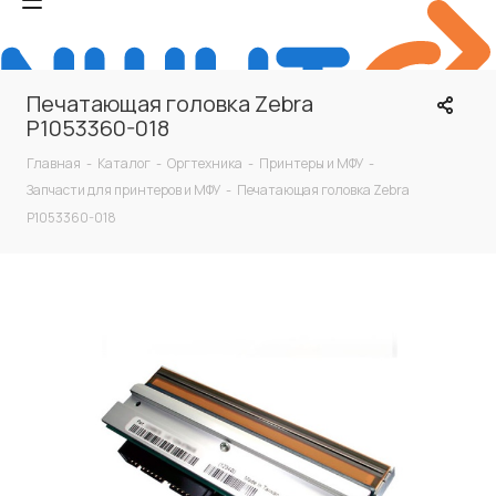
Печатающая головка Zebra
P1053360-018
Главная
-
Каталог
-
Оргтехника
-
Принтеры и МФУ
-
Запчасти для принтеров и МФУ
-
Печатающая головка Zebra
P1053360-018