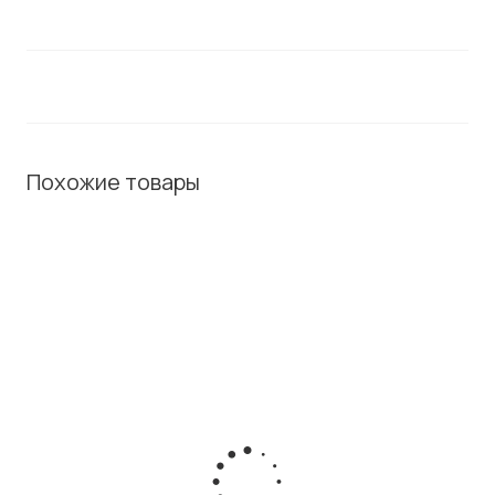
Похожие товары
ХИТ / СОВЕТУЕМ
Термотрансферный принтер этикеток Brady BMP21-
Plus