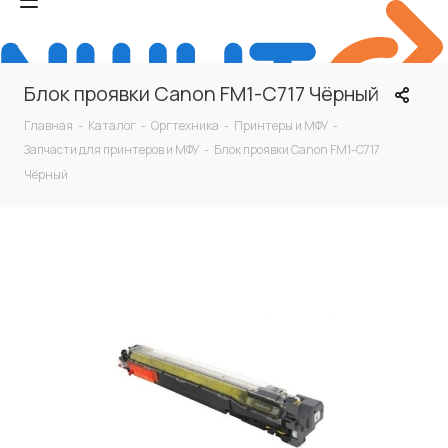
Блок проявки Canon FM1-C717 Чёрный
Главная
-
Каталог
-
Оргтехника
-
Принтеры и МФУ
-
Запчасти для принтеров и МФУ
-
Блок проявки Canon FM1-C717
Чёрный