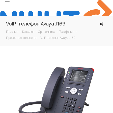
VoIP-телефон Avaya J169
Главная
-
Каталог
-
Оргтехника
-
Телефония
-
Проводные телефоны
-
VoIP-телефон Avaya J169