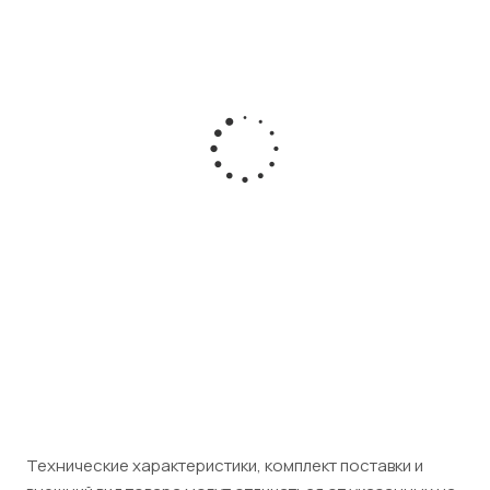
Блок питания IP телефона Avaya 1600PWREU
Есть в наличии
Розничная цена
2 450
₽
/шт
Юридическим лицам (НДС 5%)
2 573
₽
/шт
Технические характеристики, комплект поставки и