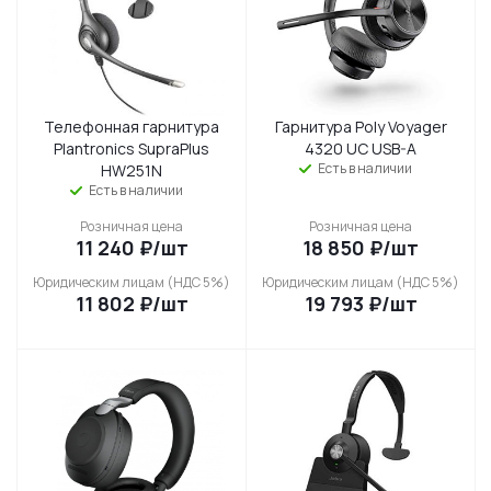
Телефонная гарнитура
Гарнитура Poly Voyager
Plantronics SupraPlus
4320 UC USB-A
Есть в наличии
HW251N
Есть в наличии
Розничная цена
Розничная цена
11 240
₽
/шт
18 850
₽
/шт
Юридическим лицам (НДС 5%)
Юридическим лицам (НДС 5%)
11 802
₽
/шт
19 793
₽
/шт