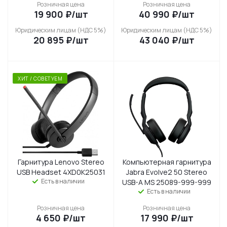
Розничная цена
Розничная цена
19 900
₽
/шт
40 990
₽
/шт
Юридическим лицам (НДС 5%)
Юридическим лицам (НДС 5%)
20 895
₽
/шт
43 040
₽
/шт
ХИТ / СОВЕТУЕМ
Гарнитура Lenovo Stereo
Компьютерная гарнитура
USB Headset 4XD0K25031
Jabra Evolve2 50 Stereo
Есть в наличии
USB-A MS 25089-999-999
Есть в наличии
Розничная цена
Розничная цена
4 650
₽
/шт
17 990
₽
/шт