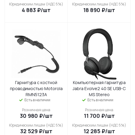
Юридическим лицам (НДС 5%)
Юридическим лицам (НДС 5%)
4 883
₽
/шт
18 890
₽
/шт
Гарнитура с костной
Компьютерная гарнитура
проводимостью Motorola
Jabra Evolve2 40 SE USB-C
RMN5123A
MS Stereo
Есть в наличии
Есть в наличии
Розничная цена
Розничная цена
30 980
₽
/шт
11 700
₽
/шт
Юридическим лицам (НДС 5%)
Юридическим лицам (НДС 5%)
32 529
₽
/шт
12 285
₽
/шт