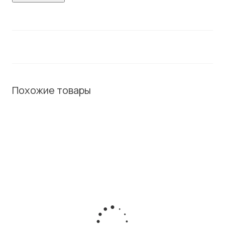
Похожие товары
ХИТ / СОВЕТУЕМ
Модуль расширения Cisco CP-8800-A-KEM