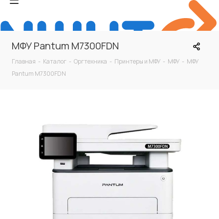
МФУ Pantum M7300FDN
Главная
-
Каталог
-
Оргтехника
-
Принтеры и МФУ
-
МФУ
-
МФУ
Pantum M7300FDN