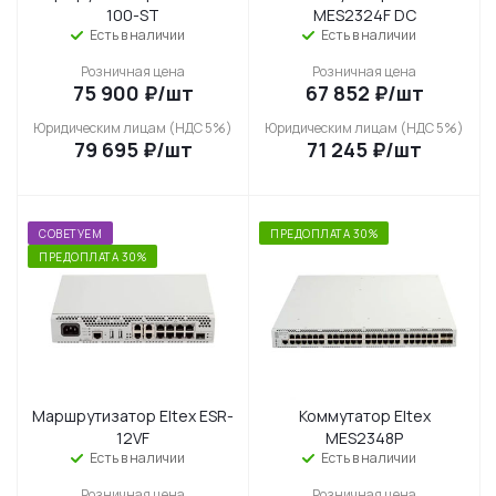
100-ST
MES2324F DC
Есть в наличии
Есть в наличии
Розничная цена
Розничная цена
75 900
₽
/шт
67 852
₽
/шт
Юридическим лицам (НДС 5%)
Юридическим лицам (НДС 5%)
79 695
₽
/шт
71 245
₽
/шт
СОВЕТУЕМ
ПРЕДОПЛАТА 30%
ПРЕДОПЛАТА 30%
Маршрутизатор Eltex ESR-
Коммутатор Eltex
12VF
MES2348P
Есть в наличии
Есть в наличии
Розничная цена
Розничная цена