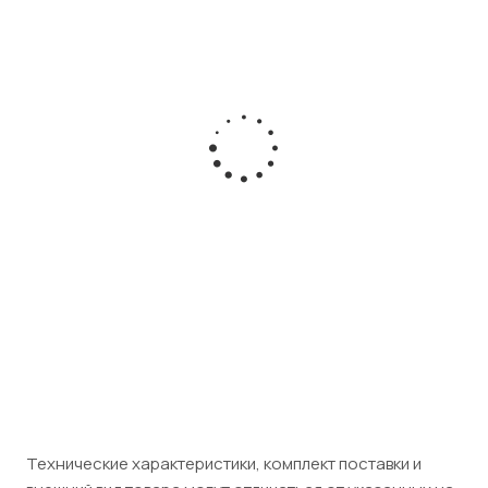
Блок питания iRZ 12V 1000mA (MicroFit-4)
Есть в наличии
Розничная цена
1 840
₽
/шт
Юридическим лицам (НДС 5%)
1 932
₽
/шт
Технические характеристики, комплект поставки и