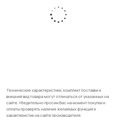
Блок питания iRZ 12V 1000mA (MicroFit-4)
Есть в наличии
Розничная цена
1 840
₽
/шт
Юридическим лицам (НДС 5%)
1 932
₽
/шт
Технические характеристики, комплект поставки и
внешний вид товара могут отличаться от указанных на
сайте. Убедительно просим Вас на момент покупки и
оплаты проверять наличие желаемых функций и
характеристик на сайте производителя.