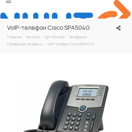
VoIP-телефон Cisco SPA504G
Главная
-
Каталог
-
Оргтехника
-
Телефония
-
Проводные телефоны
-
VoIP-телефон Cisco SPA504G