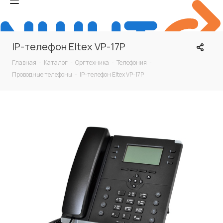
IP-телефон Eltex VP-17P
Главная
-
Каталог
-
Оргтехника
-
Телефония
-
Проводные телефоны
-
IP-телефон Eltex VP-17P