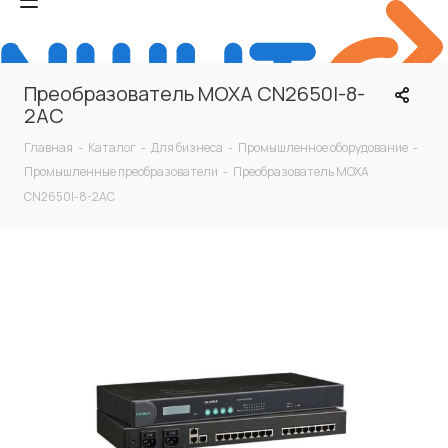
Преобразователь MOXA CN2650I-8-
2AC
Главная
-
Каталог
-
Для бизнеса
-
Промышленное оборудование
-
Промышленные преобразователи
-
Преобразователь MOXA
CN2650I-8-2AC