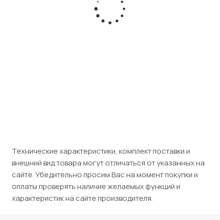
Преобразователь MOXA CN2650I-8-2AC
Есть в наличии
Розничная цена
90 100
₽
/шт
Юридическим лицам (НДС 5%)
94 605
₽
/шт
Технические характеристики, комплект поставки и
внешний вид товара могут отличаться от указанных на
сайте. Убедительно просим Вас на момент покупки и
оплаты проверять наличие желаемых функций и
характеристик на сайте производителя.