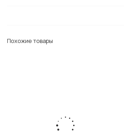
Похожие товары
ХИТ /
СОВЕТУЕМ
Модуль расширения
Зарядное устройство
Cisco CP-8800-A-
Cisco CP-MCHGR-7925G-
KEM
BUN