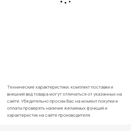
Есть в наличии
Есть в наличии
Розничная цена
Розничная цена
35 150
₽
/шт
25 830
₽
/шт
Юридическим лицам
Юридическим лицам (НДС
(НДС 5%)
5%)
36 908
₽
/шт
27 122
₽
/шт
Технические характеристики, комплект поставки и
внешний вид товара могут отличаться от указанных на
сайте. Убедительно просим Вас на момент покупки и
оплаты проверять наличие желаемых функций и
характеристик на сайте производителя.