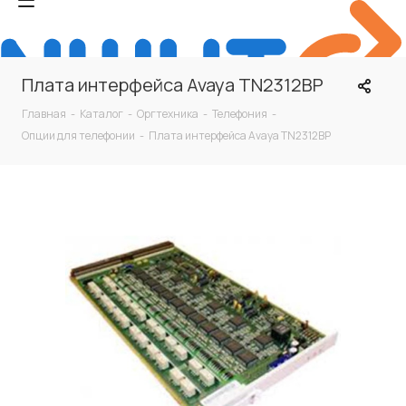
Плата интерфейса Avaya TN2312BP
Главная
-
Каталог
-
Оргтехника
-
Телефония
-
Опции для телефонии
-
Плата интерфейса Avaya TN2312BP