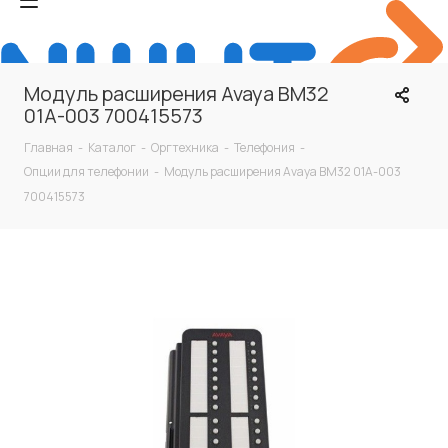
Модуль расширения Avaya BM32
01А-003 700415573
Главная
-
Каталог
-
Оргтехника
-
Телефония
-
Опции для телефонии
-
Модуль расширения Avaya BM32 01А-003
700415573