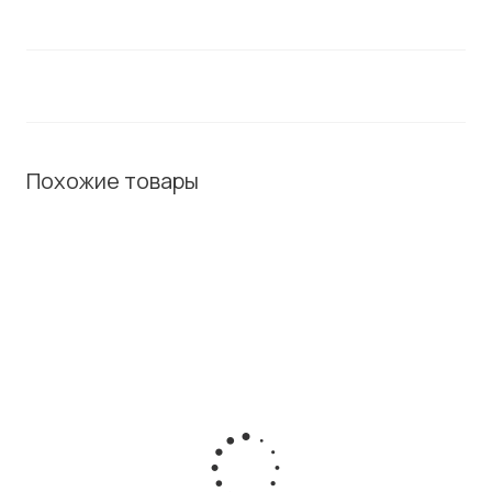
Похожие товары
ХИТ / СОВЕТУЕМ
Модуль расширения Cisco CP-7915
Есть в наличии