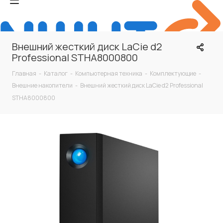
Внешний жесткий диск LaCie d2
Professional STHA8000800
Главная
-
Каталог
-
Компьютерная техника
-
Комплектующие
-
Внешние накопители
-
Внешний жесткий диск LaCie d2 Professional
STHA8000800