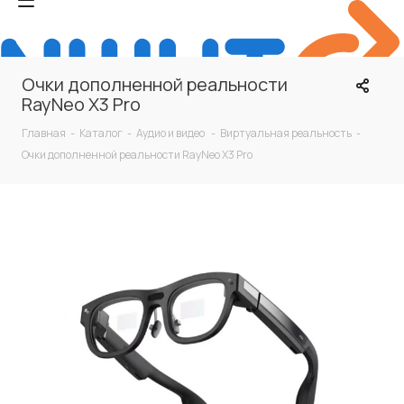
Очки дополненной реальности
RayNeo X3 Pro
Главная
-
Каталог
-
Аудио и видео
-
Виртуальная реальность
-
Очки дополненной реальности RayNeo X3 Pro