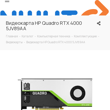
Видеокарта HP Quadro RTX 4000
5JV89AA
Главная
-
Каталог
-
Компьютерная техника
-
Комплектующие
-
Видеокарты
-
Видеокарта HP Quadro RTX 4000 5JV89AA