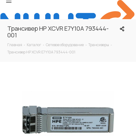
Трансивер HP XCVR E7Y10A 793444-
001
Главная
-
Каталог
-
Сетевое оборудование
-
Трансиверы
-
Трансивер HP XCVR E7Y10A 793444-001