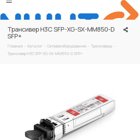
Трансивер H3C SFP-XG-SX-MM850-D
SFP+
Главная
-
Каталог
-
Сетевое оборудование
-
Трансиверы
-
Трансивер H3C SFP-XG-SX-MM850-D SFP+