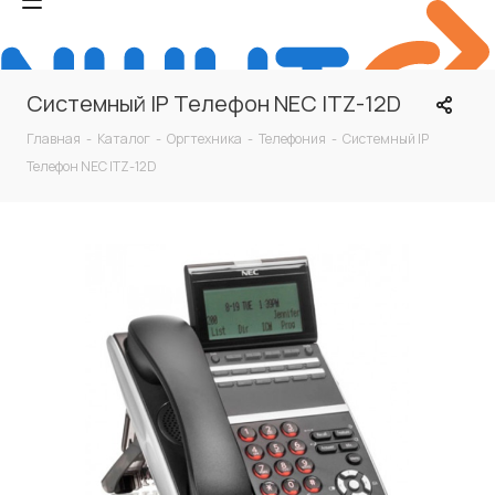
Системный IP Телефон NEC ITZ-12D
Главная
-
Каталог
-
Оргтехника
-
Телефония
-
Системный IP
Телефон NEC ITZ-12D