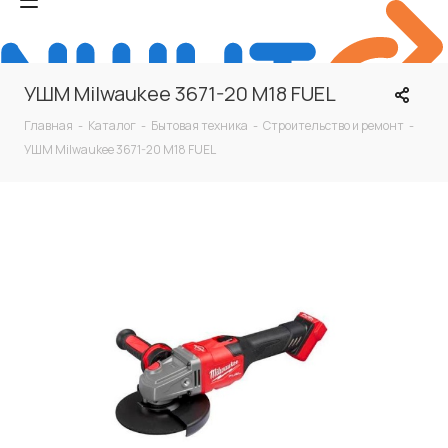
УШМ Milwaukee 3671-20 M18 FUEL
Главная
-
Каталог
-
Бытовая техника
-
Строительство и ремонт
-
УШМ Milwaukee 3671-20 M18 FUEL