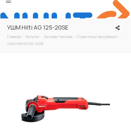
УШМ Hilti AG 125-20SE
Главная
-
Каталог
-
Бытовая техника
-
Строительство и ремонт
-
УШМ Hilti AG 125-20SE