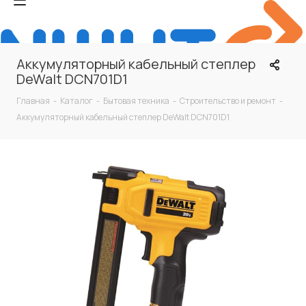
Аккумуляторный кабельный степлер
DeWalt DCN701D1
Главная
-
Каталог
-
Бытовая техника
-
Строительство и ремонт
-
Аккумуляторный кабельный степлер DeWalt DCN701D1