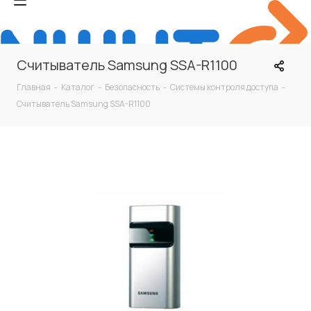
Считыватель Samsung SSA-R1100
Главная
-
Каталог
-
Безопасность
-
Системы контроля доступа
-
Считыватель Samsung SSA-R1100