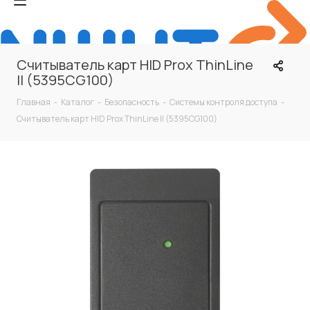
Считыватель карт HID Prox ThinLine
II (5395CG100)
Главная
-
Каталог
-
Безопасность
-
Системы контроля доступа
-
Считыватель карт HID Prox ThinLine II (5395CG100)