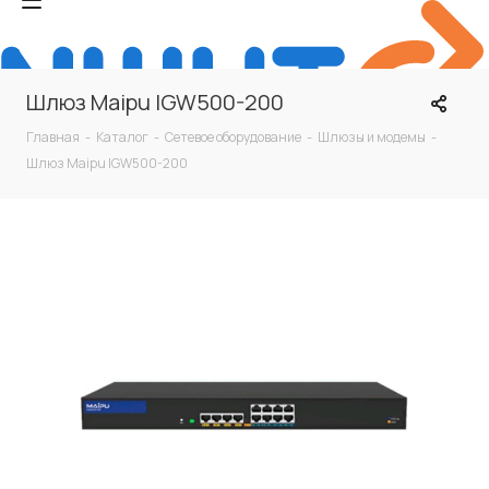
Шлюз Maipu IGW500-200
Главная
-
Каталог
-
Сетевое оборудование
-
Шлюзы и модемы
-
Шлюз Maipu IGW500-200