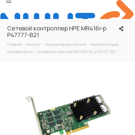
Сетевой контроллер HPE MR416i-p
P47777-B21
Главная
-
Каталог
-
Компьютерная техника
-
Комплектующие
-
Сетевые карты
-
Сетевой контроллер HPE MR416i-p P47777-B21