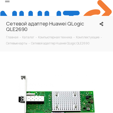
Сетевой адаптер Huawei QLogic
QLE2690
Главная
-
Каталог
-
Компьютерная техника
-
Комплектующие
-
Сетевые карты
-
Сетевой адаптер Huawei QLogic QLE2690