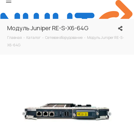
Модуль Juniper RE-S-X6-64G
Главная
-
Каталог
-
Сетевое оборудование
-
Модуль Juniper RE-S-
X6-64G