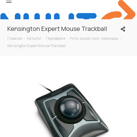
Kensington Expert Mouse Trackball
Главная
-
Каталог
-
Периферия
-
Рули, джойстики, геймпады
-
Kensington Expert Mouse Trackball