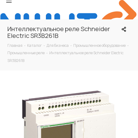
Интеллектуальное реле Schneider
Electric SR3B261B
Главная
-
Каталог
-
Для бизнеса
-
Промышленное оборудование
-
Промышленные реле
-
Интеллектуальное реле Schneider Electric
SR3B261B