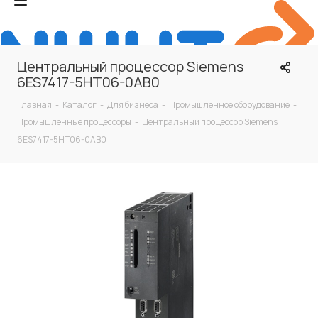
Центральный процессор Siemens
6ES7417-5HT06-0AB0
Главная
-
Каталог
-
Для бизнеса
-
Промышленное оборудование
-
Промышленные процессоры
-
Центральный процессор Siemens
6ES7417-5HT06-0AB0