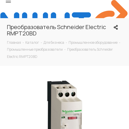
Преобразователь Schneider Electric
RMPT20BD
Главная
-
Каталог
-
Для бизнеса
-
Промышленное оборудование
-
Промышленные преобразователи
-
Преобразователь Schneider
Electric RMPT20BD