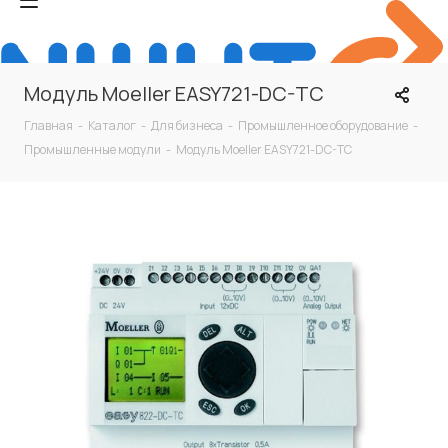
Модуль Moeller EASY721-DC-TC
Главная
-
Каталог
-
Для бизнеса
-
Промышленное оборудование
-
Промышленные модули
-
Модуль Moeller EASY721-DC-TC