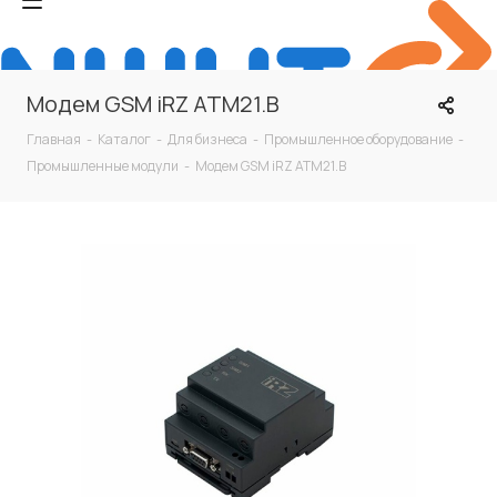
Модем GSM iRZ ATM21.B
Главная
-
Каталог
-
Для бизнеса
-
Промышленное оборудование
-
Промышленные модули
-
Модем GSM iRZ ATM21.B