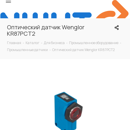
Оптический датчик Wenglor
KR87PCT2
Главная
-
Каталог
-
Для бизнеса
-
Промышленное оборудование
-
Промышленные датчики
-
Оптический датчик Wenglor KR87PCT2