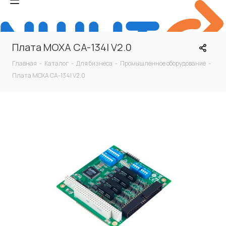
Плата MOXA CA-134I V2.0
Главная
-
Каталог
-
Для бизнеса
-
Промышленное оборудование
-
Плата MOXA CA-134I V2.0