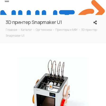
3D принтер Snapmaker U1
Главная
-
Каталог
-
Оргтехника
-
Принтеры и МФУ
-
3D принтер
Snapmaker U1