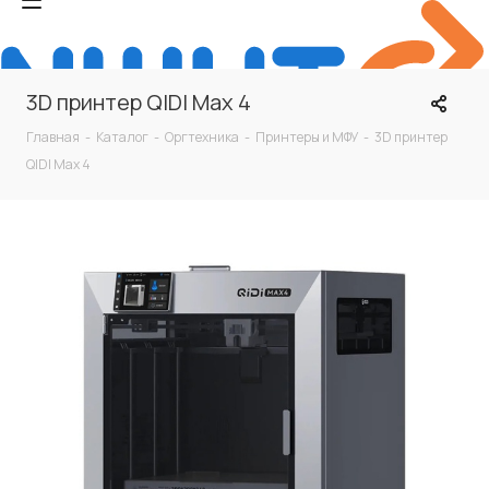
3D принтер QIDI Max 4
Главная
-
Каталог
-
Оргтехника
-
Принтеры и МФУ
-
3D принтер
QIDI Max 4